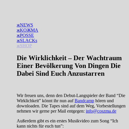
ж
NEWS
ж
KOЖMA
ж
POSSE
ж
SLACKs
ж
SHOP
Die Wirklichkeit – Der Wachtraum
Einer Bevölkerung Von Dingen Die
Dabei Sind Euch Anzustarren
Wir freuen uns, denn den Debut-Langspieler der Band “Die
Wirklichkeit” könnt ihr nun auf
Bandcamp
hören und
downloaden. Die Tapes sind auf dem Weg, Vorbestellungen
nehmen wir gerne per Mail entgegen:
info@coszma.de
Außerdem gibt es ein erstes Musikvideo zum Song “Ich
kann nichts für euch tun”: